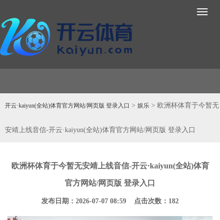
Toggl
naviga
>
> 欧洲杯体育于今暂无
开云·kaiyun(全站)体育官方网站/网页版 登录入口
娱乐
安靖上线音信-开云·kaiyun(全站)体育官方网站/网页版 登录入口
欧洲杯体育于今暂无安靖上线音信-开云·kaiyun(全站)体育
官方网站/网页版 登录入口
发布日期：2026-07-07 08:59 点击次数：182