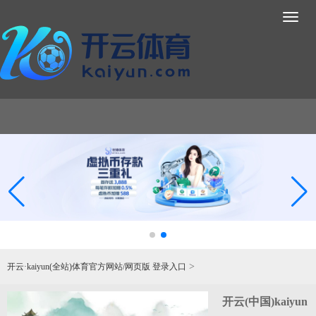
Toggl
naviga
>
开云·kaiyun(全站)体育官方网站/网页版 登录入口
官
开云(中国)kaiyun