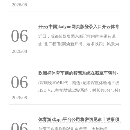
全网倾销Grok 4.5。 听着，我是科比布莱恩
2026/08
后水村举行。比赛将在后水、吴庄两个村比赛
特。今晚，咱们不谈绝杀球，咱们来聊聊下一
35场。...
个令东谈主酣醉的东西——Grok 4.5。 终末还
不忘甩出一句经典...
开云(中国)kaiyun网页版登录入口开云体育
06
这条以四川风景为中枢的千里浸式主题巷
近日，成都传媒集团东郊记挂内的主题巷说
说念-开云·kaiyun(全站)体育官方网站/网页
念“北二巷”默契焕新开街。这条以四川风景为
版 登录入口
2026/08
中枢的千里浸式主题巷说念，聚焦全川特质好
意思食、文创产物及佳构伴手礼，整合原土优
质资源，为浩瀚搭客及成都市民打造出一站式
欧洲杯体育车辆的智驾系统在截至车辆时-
解锁巴蜀魔力的全新销耗场景，进一步丰富了
06
开云·kaiyun(全站)体育官方网站/网页版 登
东郊记挂的业态布局，也为成都文旅销耗商场
(深圳晚岑岭时代，南边+记者深度体验地平线
录入口
增添了新的活力与亮点。 据了解，北二巷是东
HSD V2.0智能赞成驾驶系统，时长共8分43秒)
郊记挂全新打造的L形特质巷说念，主打“一城
2026/08
敢在晚岑岭期闯深圳？地平线HSD V2.0跑
一店”更变销耗样式，跳出传统交易街同质化
出“活东谈主感” 本年6月底，地平线新一代智
运营框架，以千里浸式街巷氛围营造为中枢，
驾时刻‌HSD V2.0‌表示发布并运行推送，这是地
精确汇集全川各地特质文创、纯正好意思食与
体育游戏app平台公司将密切见谅上述事项
平线全场景赞成驾驶系统迄今为止‌限制最大的
06
的后续发挥-开云·kaiyun(全站)体育官方网
佳构伴手礼，委...
一次OTA升级‌。 这套智驾系统水平如何？是骡
总司理皮宇刚刚被引申留置，达梦数据