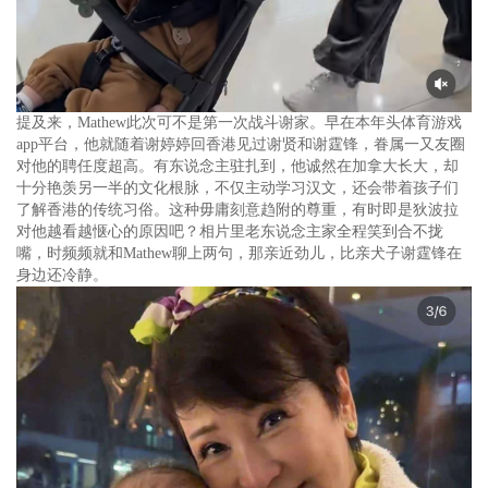
提及来，Mathew此次可不是第一次战斗谢家。早在本年头体育游戏
app平台，他就随着谢婷婷回香港见过谢贤和谢霆锋，眷属一又友圈
对他的聘任度超高。有东说念主驻扎到，他诚然在加拿大长大，却
十分艳羡另一半的文化根脉，不仅主动学习汉文，还会带着孩子们
了解香港的传统习俗。这种毋庸刻意趋附的尊重，有时即是狄波拉
对他越看越惬心的原因吧？相片里老东说念主家全程笑到合不拢
嘴，时频频就和Mathew聊上两句，那亲近劲儿，比亲犬子谢霆锋在
身边还冷静。