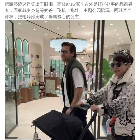
把谢婷婷逗得笑出了眼泪。而Mathew呢？在外是打拼处事的靠谱男
友，回家就变身超等奶爸，飞机上抱娃、主题公园陪玩、网球赛当
评释，把谢婷婷宠成了毋庸费心的公主。