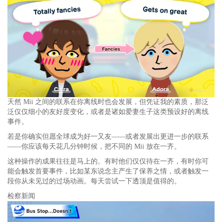
天然 Mii 之间的联系在你离线时也会发展，但凭证我的素质，那泛
泛仅仅细小的友好度变化，或者是诸如爱妻生子这类预设好的离线
事件。
若是你确实但愿全球成为好一又友——或者发展出更进一步的联系
——你应该每天花几分钟时候，把不同的 Mii 放在一齐。
这种操作的成果往往是马上的。有时他们仅仅待在一齐，有时你可
能会触发首要事件，比如某东说念主产生了保养之情，或者触发一
段你从未见过的过场动画。每天尝试一下透顶是值得的。
检察新闻