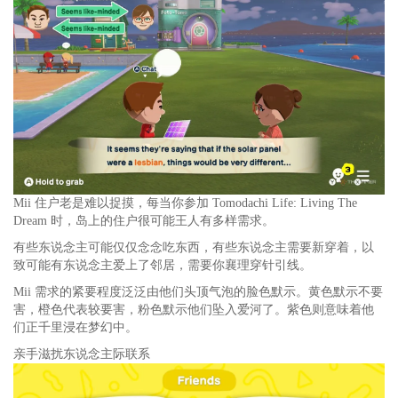
Mii 住户老是难以捉摸，每当你参加 Tomodachi Life: Living The
Dream 时，岛上的住户很可能王人有多样需求。
有些东说念主可能仅仅念念吃东西，有些东说念主需要新穿着，以
致可能有东说念主爱上了邻居，需要你襄理穿针引线。
Mii 需求的紧要程度泛泛由他们头顶气泡的脸色默示。黄色默示不要
害，橙色代表较要害，粉色默示他们坠入爱河了。紫色则意味着他
们正千里浸在梦幻中。
亲手滋扰东说念主际联系