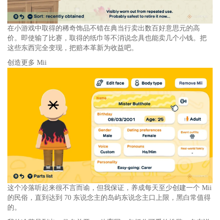
在小游戏中取得的稀奇饰品不错在典当行卖出数百好意思元的高
价。即使输了比赛，取得的纸巾等不消说念具也能卖几个小钱。把
这些东西完全变现，把赔本革新为收益吧。
创造更多 Mii
这个冷落听起来很不言而谕，但我保证，养成每天至少创建一个 Mii
的民俗，直到达到 70 东说念主的岛屿东说念主口上限，黑白常值得
的。