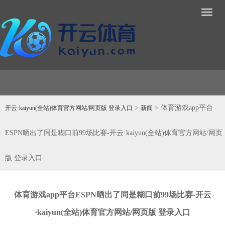
Toggl
naviga
>
> 体育游戏app平台
开云·kaiyun(全站)体育官方网站/网页版 登录入口
新闻
ESPN晒出了同是糊口前99场比赛-开云·kaiyun(全站)体育官方网站/网页
版 登录入口
体育游戏app平台ESPN晒出了同是糊口前99场比赛-开云
·kaiyun(全站)体育官方网站/网页版 登录入口