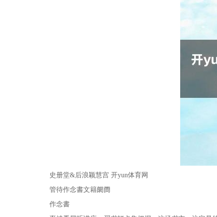
史册堂&后浪颖慧宫 开yun体育网
管待作念書文籍阛阓
作念書