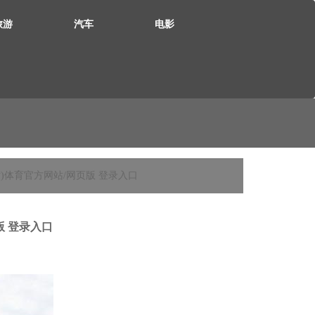
旅游
汽车
电影
全站)体育官方网站/网页版 登录入口
版 登录入口