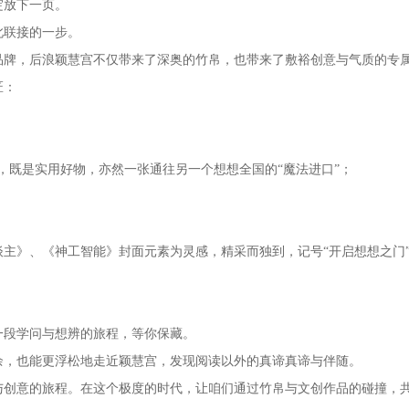
绽放下一页。
此联接的一步。
品牌，后浪颖慧宫不仅带来了深奥的竹帛，也带来了敷裕创意与气质的专
匠：
，既是实用好物，亦然一张通往另一个想想全国的“魔法进口”；
主》、《神工智能》封面元素为灵感，精采而独到，记号“开启想想之门
一段学问与想辨的旅程，等你保藏。
余，也能更浮松地走近颖慧宫，发现阅读以外的真谛真谛与伴随。
与创意的旅程。在这个极度的时代，让咱们通过竹帛与文创作品的碰撞，