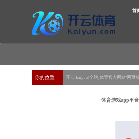
首
你的位置：
开云·kaiyun(全站)体育官方网站/网页
体育游戏app平台