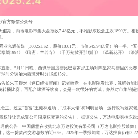
影官方微信公众号
，内地电影市集大盘报收7.48亿元，不雅影东说念主次1890万。相较2
落。
辉传媒（300251.SZ，股价18.61元，市值545.94亿元）的一半
寒颤1994》《聊斋：兰若寺》《千万别掀开那扇门》《革新花开》《浪
。5月11日晚，西班牙国度德比巴塞罗那主场对阵皇家马德里的比赛，
球时分调治为西班牙时分16点15分。
布告长朱玉卿对《逐日经济新闻》记者暗意，在电影院看比赛，视听效能
影院转播比赛，再配合啤酒等饮食，会是一次很好的尝试，亦然对市集的提
主。过去“首富”王健林退场，“成本大佬”柯利明登场，运行改写这家
舞股权转让完成暨公司限度权变更的公告》。据该公告，万达电影实控东
2月的公告，中国儒意在收购北京万达投资有限公司（万达电影控股鼓舞）5
支付，这一贷款占交游总数的近60%。2025年一季报知道，万达投资仍有2.