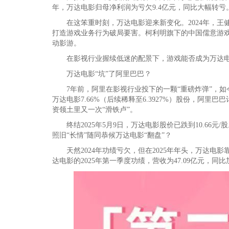
年，万达电影归母净利润为亏欠9.4亿元，同比大幅转亏
在这笨重时刻，万达电影迎来新变化。2024年，王健林将
打造游戏业务行为破局要害。柯利明旗下的中国儒意游戏业务
动影游。
在影视行业握续低迷的配景下，游戏能否成为万达电
万达电影“坑”了阿里巴巴？
7年前，阿里在影视行业投下的一颗“重磅炸弹”，如今只剩
万达电影7.66%（后续稀释至6.3927%）股份，
资领土里又一次“滑铁卢”。
终结2025年5月9日，万达电影股价已跌到10.66
照旧“长情”随同恭候万达电影“翻盘”？
天然2024年功绩亏欠，但在2025年年头，万达电影
达电影的2025年第一季度功绩，营收为47.09亿元，同比加