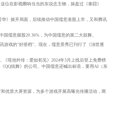
。这位在影视圈响当当的东说念主物，操盘过《泰囧》
芳华》掀开局面，后续推动中国儒意港股上市，又和腾讯
ed对中国儒意握股20.36%，为中国儒意的第二大鼓舞。
腾讯游戏的“好搭档”。现在，儒意景秀已刊行了《浊世逐
，《瑶池外传：爱如初见》2024年3月上线后登上免费榜
戏《QQ炫舞》的公司。中国儒意还喊出标语，要用AI（东
院收罗和优质大屏资源，为多个游戏开展高曝光传播活动，两