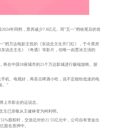
024年同档，票房减少7.8亿元。而“五一”档收尾后的首
。“五一”档万达电影主投的《东说念主生开门红》，于今票房
浪东说念主生》《奇遇》等影片，但唯一由贾冰主演的
将在中国18座城市的21个万达影城进行极端放映。据
比手机、电视好，再卖点啤酒小吃，说不定能给低迷的电
振。”
老牌上市影企的运说念。
说念主已崇敬从王健林变为柯利明。
1%股权时，交游总对价21.55亿元中，公司自有资金出
22亿股在质押中。