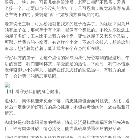
跟男儿一块儿住。可跟儿媳住沿途后，老两口相配不民俗，矛盾一
个接一个。老两口当今没别的方针了，只可忍着，嗅觉就像寄东说
念主篱下似的，关键这“篱下”如故我方费钱买的呢。
老东说念主啊，可别松驰就把我方的屋子给卖了。为啥呢？因为只
须有屋子在，那就等于有个家，就像有个窝似的。不论别东说念主
的屋子多好，王人比不上我方的小窝。哪怕这屋子又老又小又破，
可那亦然我方的小窝呀。有这样个小窝，不论什么技艺，想追念能
追念，想待着能待着，能让我方有个存身的所在呢。
守好我方的屋子，让这个温情的家成为我们身心减弱的隐迹所。午
后的技艺，我们能喝杯茶，享受餍足的活命。下雨时，我们不错跟
老伴聊聊少小的事儿，酣醉在好意思好的回忆当中。有我方的屋
子，会让我们的情态更巩固。
【3】看守好我们的身心健康。
退休后，肉体机能未免会下落，情态健康也会面对挑战。因此，退
休后一定要保护好我方的身心健康，不但要考验肉体，还要温雅好
情态。
肉体好是扫数幸福景象的根基，情态泛泛是扫数幸福景象的先决条
目，惟有肉体健硕、情态泛泛，能力真确享受退休后的好活命。
我们得依照我方的意思还有肉体现象，挑顺应我方的考验活动，像