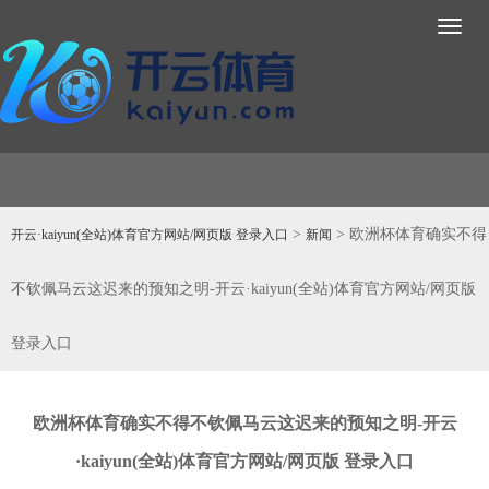
Toggl
naviga
>
> 欧洲杯体育确实不得
开云·kaiyun(全站)体育官方网站/网页版 登录入口
新闻
不钦佩马云这迟来的预知之明-开云·kaiyun(全站)体育官方网站/网页版
登录入口
欧洲杯体育确实不得不钦佩马云这迟来的预知之明-开云
·kaiyun(全站)体育官方网站/网页版 登录入口