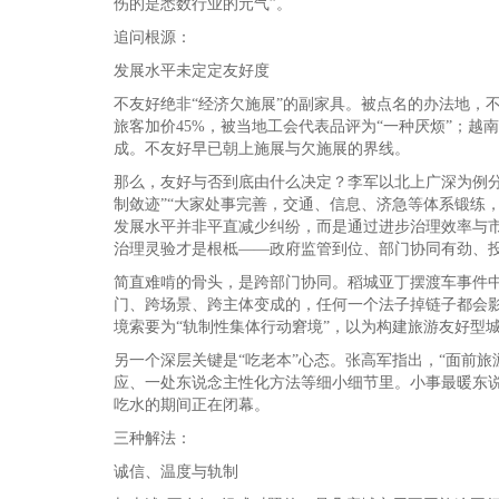
伤的是悉数行业的元气”。
追问根源：
发展水平未定定友好度
不友好绝非“经济欠施展”的副家具。被点名的办法地，
旅客加价45%，被当地工会代表品评为“一种厌烦”；越南
成。不友好早已朝上施展与欠施展的界线。
那么，友好与否到底由什么决定？李军以北上广深为例分
制敛迹”“大家处事完善，交通、信息、济急等体系锻练，
发展水平并非平直减少纠纷，而是通过进步治理效率与
治理灵验才是根柢——政府监管到位、部门协同有劲、
简直难啃的骨头，是跨部门协同。稻城亚丁摆渡车事件
门、跨场景、跨主体变成的，任何一个法子掉链子都会
境索要为“轨制性集体行动窘境”，以为构建旅游友好型
另一个深层关键是“吃老本”心态。张高军指出，“面前
应、一处东说念主性化方法等细小细节里。小事最暖东说
吃水的期间正在闭幕。
三种解法：
诚信、温度与轨制