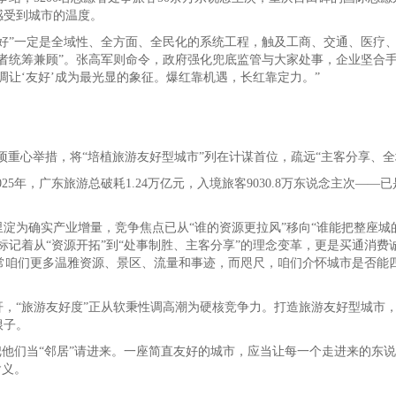
感受到城市的温度。
好”一定是全域性、全方面、全民化的系统工程，触及工商、交通、医疗
者统筹兼顾”。张高军则命令，政府强化兜底监管与大家处事，企业坚合
调让‘友好’成为最光显的象征。爆红靠机遇，长红靠定力。”
十项重心举措，将“培植旅游友好型城市”列在计谋首位，疏远“主客分享、
25年，广东旅游总破耗1.24万亿元，入境旅客9030.8万东说念主次—
淀为确实产业增量，竞争焦点已从“谁的资源更拉风”移向“谁能把整座城
标记着从“资源开拓”到“处事制胜、主客分享”的理念变革，更是买通消
“往常咱们更多温雅资源、景区、流量和事迹，而咫尺，咱们介怀城市是否
，“旅游友好度”正从软秉性调高潮为硬核竞争力。打造旅游友好型城市
根子。
把他们当“邻居”请进来。一座简直友好的城市，应当让每一个走进来的东
含义。