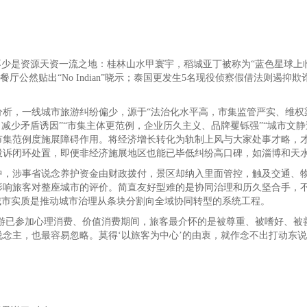
不少是资源天资一流之地：桂林山水甲寰宇，稻城亚丁被称为“蓝色星球上
餐厅公然贴出“No Indian”晓示；泰国更发生5名现役侦察假借法则
析，一线城市旅游纠纷偏少，源于“法治化水平高，市集监管严实、维权渠
减少矛盾诱因”“市集主体更范例，企业历久主义、品牌矍铄强”“城市文
市集范例度施展障碍作用。将经济增长转化为轨制上风与大家处事才略，才
投诉闭环处置，即便非经济施展地区也能已毕低纠纷高口碑，如淄博和天
中，涉事省说念养护资金由财政拨付，景区却纳入里面管控，触及交通、物
影响旅客对整座城市的评价。简直友好型难的是协同治理和历久坚合手，不
城市实质是推动城市治理从条块分割向全域协同转型的系统工程。
旅游已参加心理消费、价值消费期间，旅客最介怀的是被尊重、被嗜好、
念主，也最容易忽略。莫得‘以旅客为中心’的由衷，就作念不出打动东说