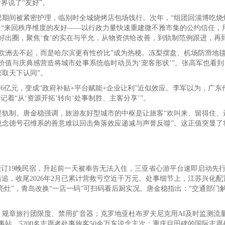
界说了“友好”。
结巴期间被紧密护理，临别时全城烧烤店包场饯行。次年，“组团回淄博吃
是“来回秩序维度的友好——以行政力量快速重建微不雅市集的公约信任，用
好出圈，聚焦‘食’的实在与平允，从物资供给改善，到轨制范例跟进，再
“不是欧洲去不起，而是哈尔滨更有性价比”成为热梗。冻梨摆盘、机场防滑
价值与庆典感营造将城市处事系统临时动员为‘宠客形状’”。张高军也看
取天下认同”。
3.6亿元，变成“政府补贴+平台赋能+企业让利”近似效应。李军以为，广
着“从‘资源开拓’转向‘处事制胜、主客分享’”。
轨制。唐金稳强调，旅游友好型城市的中枢是让旅客“欢叫来、留得住、
说念德号召维系的善意难以回击角落效应递减与声誉反噬”。这正值突显了
订19晚民宿，升起前一天被奉告无法入住，三亚省心游平台速即启动先行
追，收尾2026年2月已累计营救亏空近千万元。处事细节上，江苏兴化配
亮灶”，青岛改换“一店一码”可扫码看后厨实况。唐金稳指出：“交通部门解
规章旅行团限度、禁用扩音器；克罗地亚杜布罗夫尼克用AI及时监测流量，
事站，5200名志愿者处事旅客50余万东说念主次；重庆目田碑的国际志