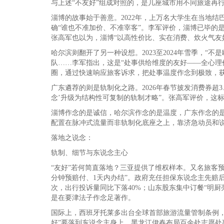
与上述“不友好”组成对照的，是几座城市用不同旅途再行
淄博的故事始于善意。2022年，上万名大学生在当地
确“谁也不准加价、不准宰客”。李军评价，淄博已毕的
张高军也以为，淄博“以高性价比、实在消费、炊火气友
哈尔滨则翻开了另一种设想。2023至2024年雪季，
队……李军指出，这是“处事供给维度的友好——全心理
圈，通过快速响应旅客诉求，把处事温度作念到极致，获
广东遴荐的则是轨制化之路。2026年春节披发消费券超
念’升级为结构性可复制的轨制才略”。张高军评价，这标记
淄博作念的是诚信，哈尔滨作念的是温度，广东作念的是
配置在脉冲式流量而非轨制化底座之上，靠济急动员和
落地之说念：
轨制、细节与东说念主心
“友好”若何简直落地？三亚提供了维权样本。又名旅客预
分钟预赔付、1天内办结”。政府充任担保东说念主先赔后
次，出行投诉量同比下落40%；山东股东集中订餐“明厨
是在要津法子作念足著作。
国际上，西班牙托莱多出台全球首部旅游流量管制条例，
好”要落到东说念主身上。黑龙江伊春布局百余处志愿处