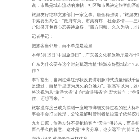
说，市民是城市流动的柬帖，社区和市民决定旅客能否
旅游友好绝非文旅部门一家之事。唐金稳强调，“旅游友
中索要出共性：“政府有为、市集有序、社会多情——三
户以盛开包容心态善待旅客，“四方同频、久久为功，才
记者手记：
把旅客当邻居，而不单是是流量
本年5月19日“中国旅游日”，广东省文化和旅游厅发布
广东为什么要在这个时刻疏远培植“旅游友好型城市”？20
作？
李军指出，当网红爆红形状反复讲明脉冲式流量难以千里
是流过，而是千里淀为历久的分娩力”。张高军以为，这
将这视为从“旅游大省”走向“旅游强省”的宏大转向：
住、还想再来。”
旅客温存度已成为揣测一座城市详细文静过程的宏大标杆
事会不会打回原形，公论发酵时管制者是捂盖子依然挖
九九归原，旅游友好不是把旅客当“天主”供起来，而是
而合手久的善意。这才是“主客分享，迩安远至”的简直
南边+记者 蔡华锋欧洲杯体育