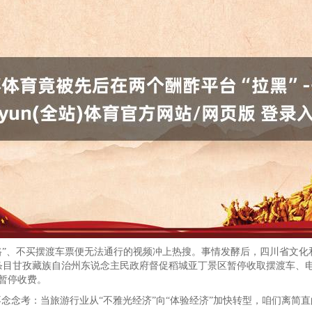
说念路”、不买摆渡车票便无法通行的视频冲上热搜。事情发酵后，四川省文
条目甘孜藏族自治州东说念主民政府督促稻城亚丁景区暂停收取摆渡车、
起暂停收费。
念念考：当旅游行业从“不雅光经济”向“体验经济”加快转型，咱们离简直