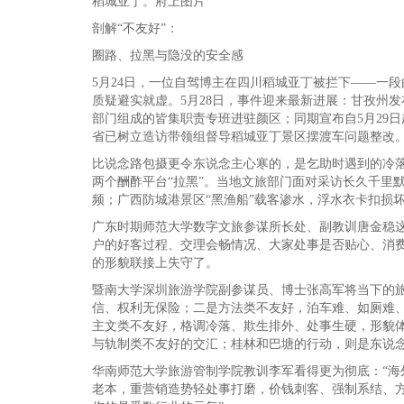
稻城亚丁。府上图片
剖解“不友好”：
圈路、拉黑与隐没的安全感
5月24日，一位自驾博主在四川稻城亚丁被拦下——一
质疑避实就虚。5月28日，事件迎来最新进展：甘孜州
部门组成的皆集职责专班进驻颜区；同期宣布自5月29
省已树立造访带领组督导稻城亚丁景区摆渡车问题整改。
比说念路包摄更令东说念主心寒的，是乞助时遇到的冷
两个酬酢平台“拉黑”。当地文旅部门面对采访长久千里
频；广西防城港景区“黑渔船”载客渗水，浮水衣卡扣损
广东时期师范大学数字文旅参谋所长处、副教训唐金稳这
户的好客过程、交理会畅情况、大家处事是否贴心、消
的形貌联接上失守了。
暨南大学深圳旅游学院副参谋员、博士张高军将当下的旅
信、权利无保险；二是方法类不友好，泊车难、如厕难
主文类不友好，格调冷落、欺生排外、处事生硬，形貌体
与轨制类不友好的交汇；桂林和巴塘的行动，则是东说
华南师范大学旅游管制学院教训李军看得更为彻底：“海外
老本，重营销造势轻处事打磨，价钱刺客、强制系结、方