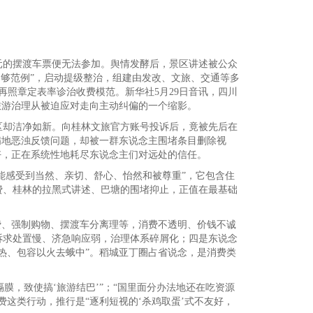
0元的摆渡车票便无法参加。舆情发酵后，景区讲述被公众
不够范例”，启动提级整治，组建由发改、文旅、交通等多
再照章定表率诊治收费模范。新华社5月29日音讯，四川
旅游治理从被迫应对走向主动纠偏的一个缩影。
区却洁净如新。向桂林文旅官方账号投诉后，竟被先后在
满地恶浊反馈问题，却被一群东说念主围堵条目删除视
好，正在系统性地耗尽东说念主们对远处的信任。
能感受到当然、亲切、舒心、怡然和被尊重”，它包含住
费、桂林的拉黑式讲述、巴塘的围堵抑止，正值在最基础
费、强制购物、摆渡车分离理等，消费不透明、价钱不诚
诉求处置慢、济急响应弱，治理体系碎屑化；四是东说念
热、包容以火去蛾中”。稻城亚丁圈占省说念，是消费类
膜，致使搞‘旅游结巴’”；“国里面分办法地还在吃资源
这类行动，推行是“逐利短视的‘杀鸡取蛋’式不友好，