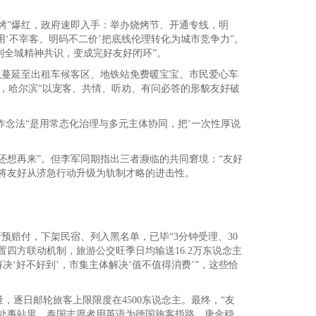
烧烤”爆红，政府速即入手：举办烧烤节、开通专线，明
‘不宰客、明码不二价’把底线伦理转化为城市竞争力”。
到全城精神共识，变成完好友好闭环”。
地毯蔓延至出租车候客区、地铁站免费暖宝宝、市民爱心车
到，哈尔滨“以宠客、共情、听劝、有问必答的形貌友好破
东作念法“是用常态化治理与多元主体协同，把‘一次性厚说
还想再来”。但李军同期指出三者濒临的共同窘境：“友好
将友好从济急行动升级为轨制才略的进击性。
预赔付，下架民宿、列入黑名单，已毕“3分钟受理、30
置四方联动机制，旅游公交旺季日均输送16.2万东说念主
决‘好不好到’，市集主体解决‘值不值得消费’”，这些恰
逐日邮轮旅客上限限度在4500东说念主。最终，“友
愿处事站里，泰国志愿者用英语为德国旅客指路。唐金稳