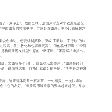
临了一派净土”。放眼全球，法国卢浮宫对非欧洲经济区
遏抑欺诈中国旅客的恶性事件，导致赴泰旅游订单环比跌幅超六
说念通达、惩责机制灵验，变成‘不敢欺、不行欺’的轨
静过程高，住户教化与包容度更高”。但他格外强调：“经济
是构建旅游友好型生态的中枢逻辑。”张高军相通指出，
水。
价、文旅等多个部门。唐金稳点出要津：“旅游是跨部
是一蹴而就大要一阵热门就处分的事情。”李军将这种窘
被善待，这些都体咫尺一杯凉茶、一句指挥、一次快速响
念主心的友好。”当旅客用脚投票的资本越来越低，靠水