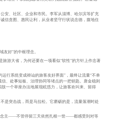
、公安、社区、企业和市民。李军从淄博、哈尔滨等扩充
手诚信贪图、惠民让利，从业者坚守行状说念德，腹地住
全域友好”的中枢理念。
—已是旅游大省，为何还要在一项看似“软性”的方针上作念著
的运行系统变成褂讪的旅客友好界面”，最终让流量“不单
费诚信、处事短板、治理协同等堵点的一把钥匙。唐金稳则
能四肢一个举座办法地展现眩惑力，让旅客欢叫来、留得
，不是突击战，而是马拉松。它磨砺的是，流量落潮时处
说念主——不管停留三天依然扎根一世——都感受到对等